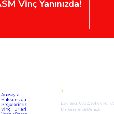
ASM Vinç Yanınızda!
nü
İletişim
Anasayfa
Hakkımızda
Eskihisar, 8032. sokak no: 7
Projelerimiz
Merkezefendi/Denizli
Vinç Türleri