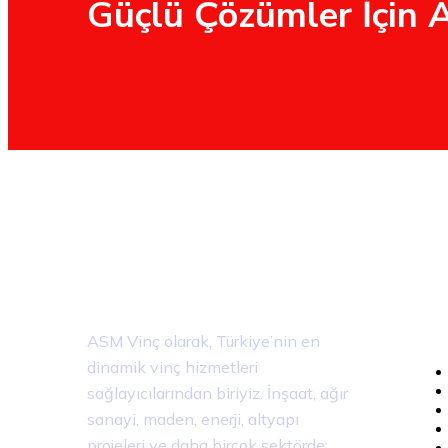
Güçlü Çözümler İçin 
Me
ASM Vinç olarak, Türkiye’nin en
dinamik vinç hizmetleri
sağlayıcılarından biriyiz. İnşaat, ağır
sanayi, maden, enerji, altyapı
projeleri ve daha birçok sektörde;