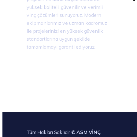
yüksek kaliteli, güvenilir ve verimli
vinç çözümleri sunuyoruz. Modern
ekipmanlarımız ve uzman kadromuz
ile projelerinizi en yüksek güvenlik
standartlarına uygun şekilde
tamamlamayı garanti ediyoruz.
Tüm Hakları Saklıdır
© ASM VİNÇ