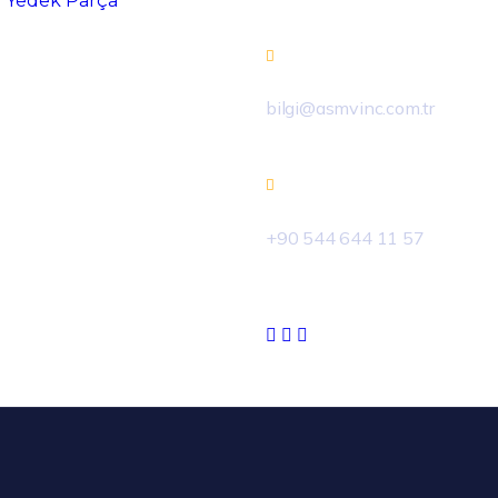
Yedek Parça
bilgi@asmvinc.com.tr
+90 544 644 11 57