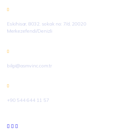
Eskihisar, 8032. sokak no: 7/d, 20020
Merkezefendi/Denizli
bilgi@asmvinc.com.tr
+90 544 644 11 57