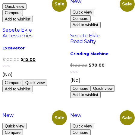
New
Sale
Sale
Quick view
Quick view
Compare
Compare
Add to wishlist
Add to wishlist
Sepete Ekle
Accessorries
Sepete Ekle
Road Safty
Excavetor
Grinding Machine
$
100.00
$
15.00
$
100.00
$
70.00
(No)
(No)
Compare
Quick view
Compare
Quick view
Add to wishlist
Add to wishlist
New
New
Sale
Sale
Quick view
Quick view
Compare
Compare