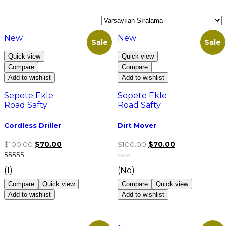
New
New
Sale
Sale
Quick view
Quick view
Compare
Compare
Add to wishlist
Add to wishlist
Sepete Ekle
Sepete Ekle
Road Safty
Road Safty
Cordless Driller
Dirt Mover
$
100.00
$
70.00
$
100.00
$
70.00
(1)
(No)
Compare
Quick view
Compare
Quick view
Add to wishlist
Add to wishlist