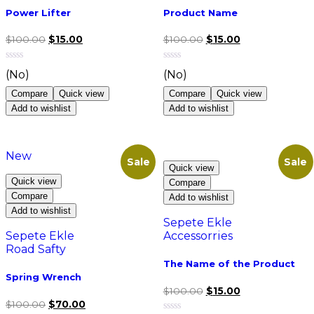
Power Lifter
Product Name
$
100.00
$
15.00
$
100.00
$
15.00
(No)
(No)
Compare
Quick view
Compare
Quick view
Add to wishlist
Add to wishlist
New
Sale
Sale
Quick view
Quick view
Compare
Compare
Add to wishlist
Add to wishlist
Sepete Ekle
Sepete Ekle
Accessorries
Road Safty
The Name of the Product
Spring Wrench
$
100.00
$
15.00
$
100.00
$
70.00